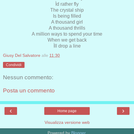
Ìd rather fly
The crystal ship
Is being filled
A thousand girl
A thousand thrills
A million ways to spend your time
When we get back
Ìll drop a line
Giusy Del Salvatore
alle
11:30
Condividi
Nessun commento:
Posta un commento
‹
›
Home page
Visualizza versione web
Powered by
Blogger
.