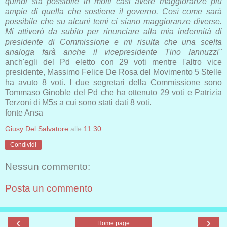
quindi sia possibile in molti casi avere maggioranze più
ampie di quella che sostiene il governo. Così come sarà
possibile che su alcuni temi ci siano maggioranze diverse.
Mi attiverò da subito per rinunciare alla mia indennità di
presidente di Commissione e mi risulta che una scelta
analoga farà anche il vicepresidente Tino Iannuzzi"
anch'egli del Pd eletto con 29 voti mentre l'altro vice
presidente, Massimo Felice De Rosa del Movimento 5 Stelle
ha avuto 8 voti. I due segretari della Commissione sono
Tommaso Ginoble del Pd che ha ottenuto 29 voti e Patrizia
Terzoni di M5s a cui sono stati dati 8 voti.
fonte Ansa
Giusy Del Salvatore
alle
11:30
Condividi
Nessun commento:
Posta un commento
‹
›
Home page