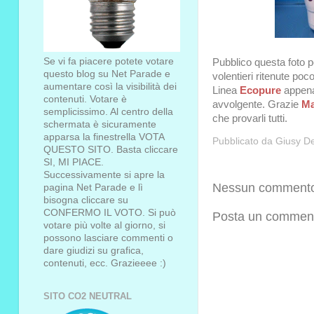
Se vi fa piacere potete votare
Pubblico questa foto p
questo blog su Net Parade e
volentieri ritenute poco
aumentare così la visibilità dei
Linea
Ecopure
appena
contenuti. Votare è
avvolgente. Grazie
Ma
semplicissimo. Al centro della
che provarli tutti.
schermata è sicuramente
apparsa la finestrella VOTA
Pubblicato da
Giusy De
QUESTO SITO. Basta cliccare
SI, MI PIACE.
Successivamente si apre la
Nessun comment
pagina Net Parade e lì
bisogna cliccare su
CONFERMO IL VOTO. Si può
Posta un commen
votare più volte al giorno, si
possono lasciare commenti o
dare giudizi su grafica,
contenuti, ecc. Grazieeee :)
SITO CO2 NEUTRAL