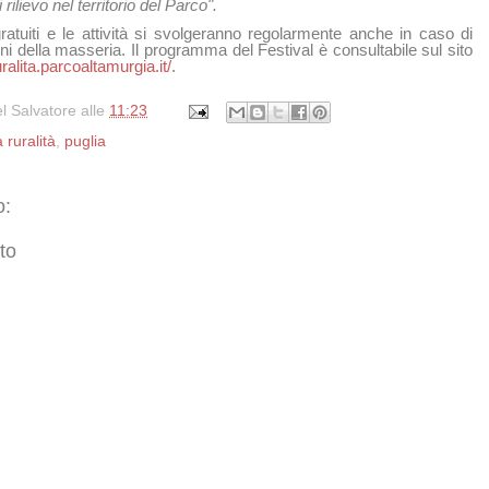
 rilievo nel territorio del Parco".
gratuiti e le attività si svolgeranno regolarmente anche in caso di
rni della masseria. Il programma del Festival è consultabile sul sito
ralita.
parcoaltamurgia.it/
.
l Salvatore
alle
11:23
a ruralità
,
puglia
o:
to