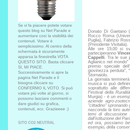
Se vi fa piacere potete votare
questo blog su Net Parade e
Donato Di Gaetano (A
Rocco Roma (Universit
aumentare così la visibilità dei
Puglia), Fabrizio Ros
contenuti. Votare è
(Presidente Vivitalia).
semplicissimo. Al centro della
Alle ore 19,00 si sv
schermata è sicuramente
parteciperanno
Vince
apparsa la finestrella VOTA
Cappelli
. Tra le sue 
Aglianico nel mondo” p
QUESTO SITO. Basta cliccare
premio speciale dell
SI, MI PIACE.
giovinezza perduta”, “S
Successivamente si apre la
Stornaiolo.
pagina Net Parade e lì
La giornata terminer
bisogna cliccare su
musica si può defini
soprattutto alle dif
CONFERMO IL VOTO. Si può
Festival della Ruralità
votare più volte al giorno, si
Murgia) - è
un esempio
possono lasciare commenti o
aziende agro-zootecn
dare giudizi su grafica,
"cittadino" spronando g
contenuti, ecc. Grazieeee :)
nasconda la loro autenti
temi di discussione 
dall'istituzione del Pa
ed ora, possiamo ben 
SITO CO2 NEUTRAL
esempio, della conserv