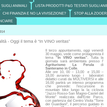
 SUGLI ANIMALI
LISTA PRODOTTI P&G TESTATI SUGLI ANI
CHI FINANZIA E NO LA VIVISEZIONE?
STOP ALLA ZOOER
NCIARE
014
lità - Oggi il tema è “In VINO veritas”
Il terzo appuntamento, oggi venerdì
30 maggio, vede come protagonista il
tema
“In VINO veritas”
. Tutta la
giornata sarà ambientata presso l’
Agriturismo La Ferula
di
Santeramo in Colle
.
Alle ore 10, 00 – 13,00 e 15,00 –
18,00 avranno luogo i laboratori
didattici curati da MULTIVERSI e alle
16,00 partirà un intenso programma
che prevede: l’escursione in
mountain bike lungo la Ia ciclovia
“Jazzo Rosso-San Magno-Castel del
Monte” realizzata dall’Ente Parco,
con partenza dal Centro Visita “Torre
dei Guardiani”, il percorso guidato in