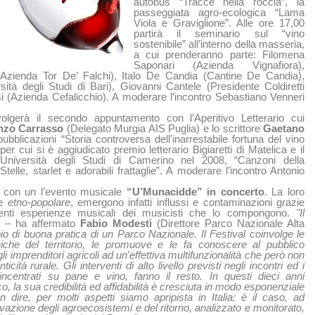
autobus “Tracce nella roccia”, la
passeggiata agro-ecologica “Lama
Viola e Graviglione”. Alle ore 17,00
partirà il seminario sul “vino
sostenibile” all’interno della masseria,
a cui prenderanno parte: Filomena
Saponari (Azienda Vignafiora),
zienda Tor De’ Falchi), Italo De Candia (Cantine De Candia),
à degli Studi di Bari), Giovanni Cantele (Presidente Coldiretti
si (Azienda Cefalicchio). A moderare l’incontro Sebastiano Venneri
olgerà il secondo appuntamento con l’Aperitivo Letterario cui
nzo Carrasso
(Delegato Murgia AIS Puglia) e lo scrittore
Gaetano
pubblicazioni “Storia controversa dell'inarrestabile fortuna del vino
er cui si è aggiudicato premio letterario Bigiaretti di Matelica e il
’Università degli Studi di Camerino nel 2008, “Canzoni della
telle, starlet e adorabili frattaglie”. A moderare l’incontro Antonio
à con un l’evento musicale
“U’Munacidde” in concerto
. La loro
re
etno-popolare
, emergono infatti influssi e contaminazioni grazie
ferenti esperienze musicali dei musicisti che lo compongono.
"Il
– ha affermato
Fabio Modesti
(Direttore Parco Nazionale Alta
 di buona pratica di un Parco Nazionale. Il Festival coinvolge le
iche del territorio, le promuove e le fa conoscere al pubblico
li imprenditori agricoli ad un'effettiva multifunzionalità che però non
cità rurale. Gli interventi di alto livello previsti negli incontri ed i
incentrati su pane e vino, fanno il resto. In questi dieci anni
rco, la sua credibilità ed affidabilità è cresciuta in modo esponenziale
dire, per molti aspetti siamo apripista in Italia; è il caso, ad
azione degli agroecosistemi e del ritorno, analizzato e monitorato,