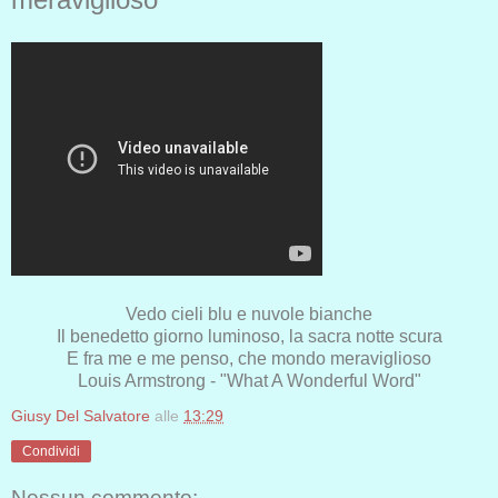
Vedo cieli blu e nuvole bianche
Il benedetto giorno luminoso, la sacra notte scura
E fra me e me penso, che mondo meraviglioso
Louis Armstrong - "What A Wonderful Word"
Giusy Del Salvatore
alle
13:29
Condividi
Nessun commento: