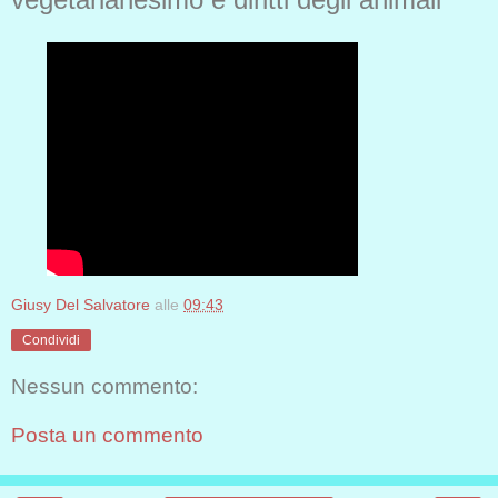
Giusy Del Salvatore
alle
09:43
Condividi
Nessun commento:
Posta un commento