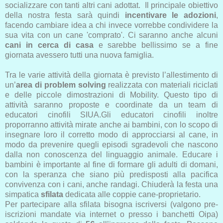
socializzare con tanti altri cani adottat.
Il principale obiettivo
della nostra festa sarà quindi
incentivare le adozioni
,
facendo cambiare idea a chi invece vorrebbe condividere la
sua vita con un cane 'comprato'
. Ci saranno anche alcuni
cani in cerca di casa
e sarebbe bellissimo se a fine
giornata avessero tutti una nuova famiglia.
Tra le varie attività della giornata è previsto l’allestimento di
un’
area di problem solving
realizzata con materiali riciclati
e delle piccole dimostrazioni di Mobility.
Questo tipo di
attività saranno proposte e coordinate da un team di
educatori cinofili SIUA.
Gli educatori cinofili inoltre
proporranno attività mirate anche ai bambini, con lo scopo di
insegnare loro il corretto modo di approcciarsi al cane, in
modo da prevenire quegli episodi sgradevoli che nascono
dalla non conoscenza del linguaggio animale. Educare i
bambini è importante al fine di formare gli adulti di domani,
con la speranza che siano più predisposti alla pacifica
convivenza con i cani, anche randagi.
Chiuderà la festa una
simpatica
sfilata
dedicata alle coppie cane-proprietario.
Per partecipare alla sfilata bisogna iscriversi (valgono pre-
iscrizioni mandate via internet o presso i banchetti Oipa)