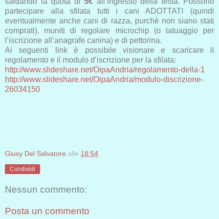
saldando la quota di
5€
all’ingresso della festa. Possono
partecipare alla sfilata tutti i cani ADOTTATI (quindi
eventualmente anche cani di razza, purchè non siano stati
comprati), muniti di regolare microchip (o tatuaggio per
l’iscrizione all’anagrafe canina) e di pettorina.
Ai seguenti link è possibile visionare e scaricare il
regolamento e il modulo d’iscrizione per la sfilata:
http://www.slideshare.net/
OipaAndria/
regolamento-della-1
http://www.slideshare.net/
OipaAndria/
modulo-discrizione-
26034150
Giusy Del Salvatore
alle
18:54
Condividi
Nessun commento:
Posta un commento