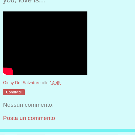
Giusy Del Salvatore
alle
14:49
Condividi
Nessun commento:
Posta un commento