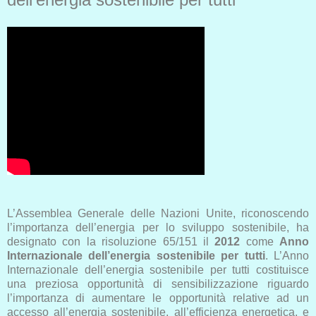
L’Assemblea Generale delle Nazioni Unite, riconoscendo
l’importanza dell’energia per lo sviluppo sostenibile, ha
designato con la risoluzione 65/151 il
2012
come
Anno
Internazionale dell’energia sostenibile per tutti
. L’Anno
Internazionale dell’energia sostenibile per tutti costituisce
una preziosa opportunità di sensibilizzazione riguardo
l’importanza di aumentare le opportunità relative ad un
accesso all’energia sostenibile, all’efficienza energetica, e