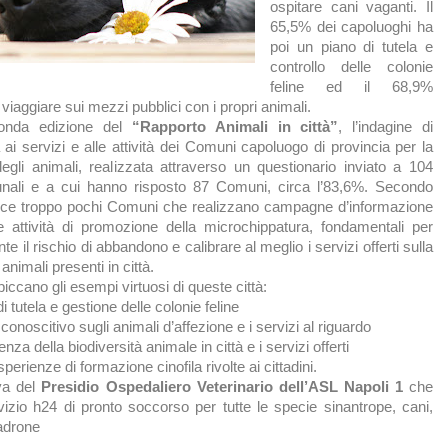
ospitare cani vaganti. Il
65,5% dei capoluoghi ha
poi un piano di tutela e
controllo delle colonie
feline ed il 68,9%
i viaggiare sui mezzi pubblici con i propri animali.
conda edizione del
“Rapporto Animali in città”
, l’indagine di
i servizi e alle attività dei Comuni capoluogo di provincia per la
degli animali, realizzata attraverso un questionario inviato a 104
nali e a cui hanno risposto 87 Comuni, circa l’83,6%. Secondo
vece troppo pochi Comuni che realizzano campagne d’informazione
e attività di promozione della microchippatura, fondamentali per
te il rischio di abbandono e calibrare al meglio i servizi offerti sulla
animali presenti in città.
ccano gli esempi virtuosi di queste città:
di tutela e gestione delle colonie feline
 conoscitivo sugli animali d’affezione e i servizi al riguardo
nza della biodiversità animale in città e i servizi offerti
sperienze di formazione cinofila rivolte ai cittadini.
iva del
Presidio Ospedaliero Veterinario dell’ASL Napoli 1
che
rvizio h24 di pronto soccorso per tutte le specie sinantrope, cani,
padrone