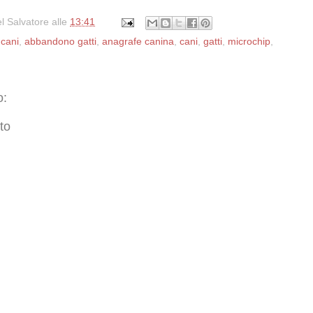
l Salvatore
alle
13:41
cani
,
abbandono gatti
,
anagrafe canina
,
cani
,
gatti
,
microchip
,
o:
to