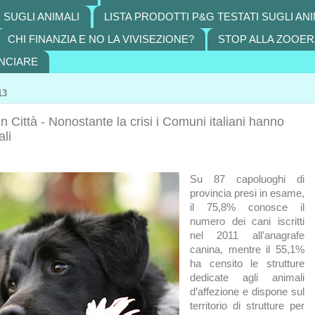
 SUGLI ANIMALI
LISTA PRODOTTI P&G TESTATI SUGLI ANI
CHI FINANZIA E NO LA VIVISEZIONE?
STOP ALLA ZOOER
NCIARE
13
n Città - Nonostante la crisi i Comuni italiani hanno
ali
Su 87 capoluoghi di
provincia presi in esame,
il 75,8% conosce il
numero dei cani iscritti
nel 2011 all’anagrafe
canina, mentre il 55,1%
ha censito le strutture
dedicate agli animali
d’affezione e dispone sul
territorio di strutture per