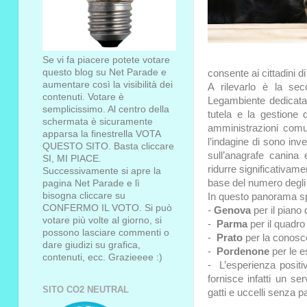
Se vi fa piacere potete votare
questo blog su Net Parade e
consente ai cittadini d
aumentare così la visibilità dei
A rilevarlo è la se
contenuti. Votare è
Legambiente dedicata a
semplicissimo. Al centro della
tutela e la gestione 
schermata è sicuramente
amministrazioni comu
apparsa la finestrella VOTA
l’indagine di sono in
QUESTO SITO. Basta cliccare
sull’anagrafe canina 
SI, MI PIACE.
ridurre significativamen
Successivamente si apre la
base del numero degli 
pagina Net Parade e lì
bisogna cliccare su
In questo panorama spi
CONFERMO IL VOTO. Si può
-
Genova
per il piano 
votare più volte al giorno, si
-
Parma
per il quadro
possono lasciare commenti o
-
Prato
per la conosce
dare giudizi su grafica,
-
Pordenone
per le e
contenuti, ecc. Grazieeee :)
- L’esperienza posit
fornisce infatti un se
SITO CO2 NEUTRAL
gatti e uccelli senza 