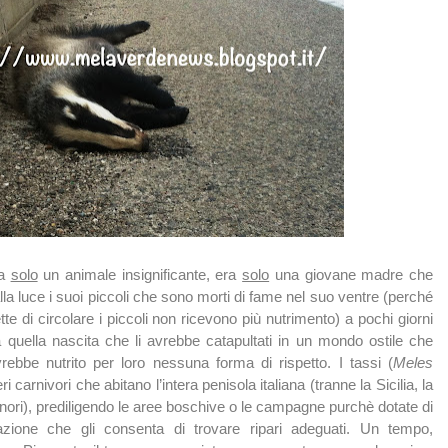
ra
solo
un animale insignificante, era
solo
una giovane madre che
lla luce i suoi piccoli che sono morti di fame nel suo ventre (perché
e di circolare i piccoli non ricevono più nutrimento) a pochi giorni
 quella nascita che li avrebbe catapultati in un mondo ostile che
ebbe nutrito per loro nessuna forma di rispetto. I tassi (
Meles
carnivori che abitano l’intera penisola italiana (tranne la Sicilia, la
nori), prediligendo le aree boschive o le campagne purchè dotate di
zione che gli consenta di trovare ripari adeguati. Un tempo,