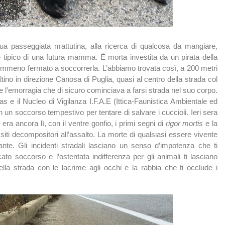
ua passeggiata mattutina, alla ricerca di qualcosa da mangiare,
e tipico di una futura mamma. È morta investita da un pirata della
emmeno fermato a soccorrerla. L’abbiamo trovata così, a 200 metri
altino in direzione Canosa di Puglia, quasi al centro della strada col
 l’emorragia che di sicuro cominciava a farsi strada nel suo corpo.
as e il Nucleo di Vigilanza I.F.A.E (Ittica-Faunistica Ambientale ed
 un soccorso tempestivo per tentare di salvare i cuccioli. Ieri sera
 era ancora lì, con il ventre gonfio, i primi segni di
rigor mortis
e la
siti decompositori all’assalto. La morte di qualsiasi essere vivente
iante. Gli incidenti stradali lasciano un senso d’impotenza che ti
to soccorso e l’ostentata indifferenza per gli animali ti lasciano
della strada con le lacrime agli occhi e la rabbia che ti occlude i