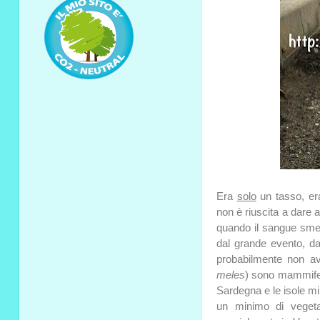
Era
solo
un tasso, e
non è riuscita a dare a
quando il sangue smett
dal grande evento, da
probabilmente non avr
meles
) sono mammiferi 
Sardegna e le isole mi
un minimo di vegeta