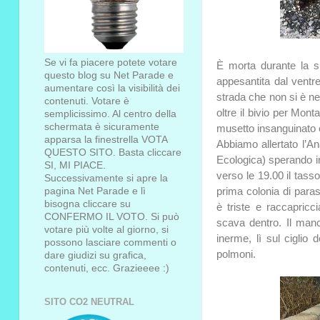
Se vi fa piacere potete votare
È morta durante la s
questo blog su Net Parade e
appesantita dal ventr
aumentare così la visibilità dei
strada che non si è n
contenuti. Votare è
oltre il bivio per Mont
semplicissimo. Al centro della
schermata è sicuramente
musetto insanguinato e
apparsa la finestrella VOTA
Abbiamo allertato l’An
QUESTO SITO. Basta cliccare
Ecologica) sperando in
SI, MI PIACE.
verso le 19.00 il tasso
Successivamente si apre la
prima colonia di paras
pagina Net Parade e lì
bisogna cliccare su
è triste e raccapricc
CONFERMO IL VOTO. Si può
scava dentro. Il manca
votare più volte al giorno, si
inerme, lì sul ciglio 
possono lasciare commenti o
polmoni.
dare giudizi su grafica,
contenuti, ecc. Grazieeee :)
SITO CO2 NEUTRAL