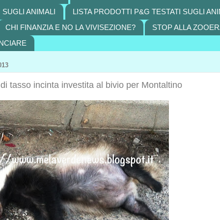
 SUGLI ANIMALI
LISTA PRODOTTI P&G TESTATI SUGLI ANI
CHI FINANZIA E NO LA VIVISEZIONE?
STOP ALLA ZOOER
NCIARE
013
 tasso incinta investita al bivio per Montaltino