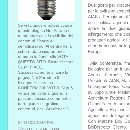
Due giorni per discut
per lo sviluppo sosteni
AIAB a Perugia per i
della politica agricola
Se vi fa piacere potete votare
aprire la due giorn
questo blog su Net Parade e
all’argomento che coi
aumentare così la visibilità dei
produttori agricoli, gli
contenuti. Votare è
attori impegnati nella 
semplicissimo. Al centro della
Europa.
schermata è sicuramente
apparsa la finestrella VOTA
QUESTO SITO. Basta cliccare
Alla conferenza, fi
SI, MI PIACE.
biologico per un futuro
Successivamente si apre la
Andrea Ferrante, V
pagina Net Parade e lì
Presidente AIAB, Marc
bisogna cliccare su
Giuseppe Blasi, Capo
CONFERMO IL VOTO. Si può
sviluppo rurale, Minist
votare più volte al giorno, si
Agricoltura Regione P
possono lasciare commenti o
Gianni Fava, Assesso
dare giudizi su grafica,
contenuti, ecc. Grazieeee :)
Agricoltura Regione 
agricoltura di Legamb
Con Marche Bio, Con
SITO CO2 NEUTRAL
BioDistretto Cilento