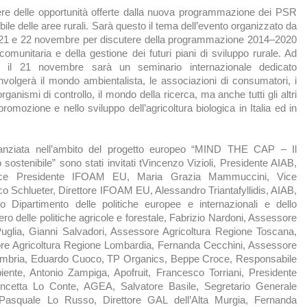
ere delle opportunità offerte dalla nuova programmazione dei PSR
bile delle aree rurali. Sarà questo il tema dell’evento organizzato da
l 21 e 22 novembre per discutere della programmazione 2014–2020
 comunitaria e della gestione dei futuri piani di sviluppo rurale. Ad
i, il 21 novembre sarà un seminario internazionale dedicato
nvolgerà il mondo ambientalista, le associazioni di consumatori, i
 organismi di controllo, il mondo della ricerca, ma anche tutti gli altri
promozione e nello sviluppo dell’agricoltura biologica in Italia ed in
nanziata nell’ambito del progetto europeo “MIND THE CAP – Il
 sostenibile” sono stati invitati tVincenzo Vizioli, Presidente AIAB,
ice Presidente IFOAM EU, Maria Grazia Mammuccini, Vice
o Schlueter, Direttore IFOAM EU, Alessandro Triantafyllidis, AIAB,
 Dipartimento delle politiche europee e internazionali e dello
ero delle politiche agricole e forestale, Fabrizio Nardoni, Assessore
uglia, Gianni Salvadori, Assessore Agricoltura Regione Toscana,
re Agricoltura Regione Lombardia, Fernanda Cecchini, Assessore
Umbria, Eduardo Cuoco, TP Organics, Beppe Croce, Responsabile
iente, Antonio Zampiga, Apofruit, Francesco Torriani, Presidente
cetta Lo Conte, AGEA, Salvatore Basile, Segretario Generale
, Pasquale Lo Russo, Direttore GAL dell’Alta Murgia, Fernanda