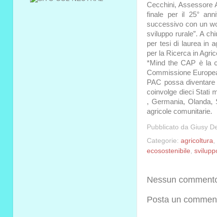
Cecchini, Assessore A
finale per il 25° ann
successivo con un work
sviluppo rurale”. A ch
per tesi di laurea in 
per la Ricerca in Agri
*Mind the CAP è la ca
Commissione Europea c
PAC possa diventare 
coinvolge dieci Stati m
, Germania, Olanda, Sp
agricole comunitarie.
Pubblicato da
Giusy De
Categorie:
agricoltura
,
ecosostenibile
,
svilupp
Nessun comment
Posta un commen