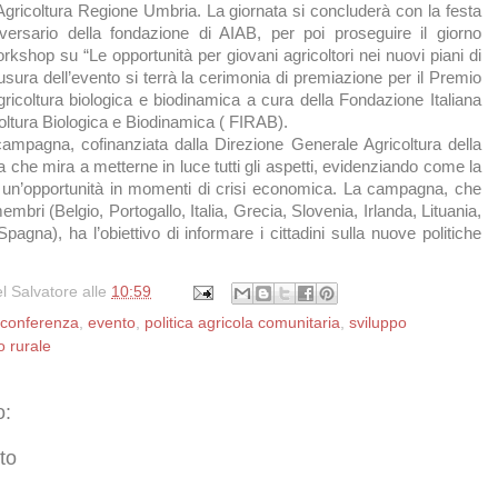
gricoltura Regione Umbria. La giornata si concluderà con la festa
iversario della fondazione di AIAB, per poi proseguire il giorno
shop su “Le opportunità per giovani agricoltori nei nuovi piani di
iusura dell’evento si terrà la cerimonia di premiazione per il Premio
agricoltura biologica e biodinamica a cura della Fondazione Italiana
coltura Biologica e Biodinamica ( FIRAB).
mpagna, cofinanziata dalla Direzione Generale Agricoltura della
he mira a metterne in luce tutti gli aspetti, evidenziando come la
un’opportunità in momenti di crisi economica. La campagna, che
embri (Belgio, Portogallo, Italia, Grecia, Slovenia, Irlanda, Lituania,
agna), ha l’obiettivo di informare i cittadini sulla nuove politiche
l Salvatore
alle
10:59
conferenza
,
evento
,
politica agricola comunitaria
,
sviluppo
o rurale
o:
to