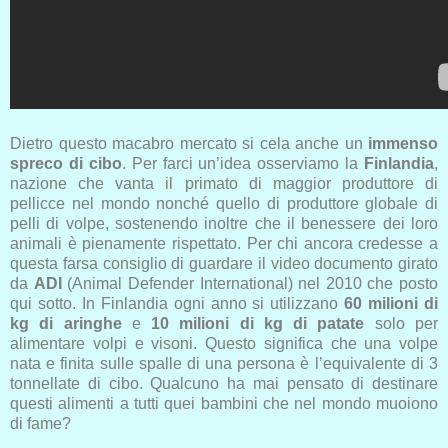
Dietro questo macabro mercato si cela anche un
immenso
spreco di cibo
. Per farci un’idea osserviamo la
Finlandia
,
nazione che vanta il primato di maggior produttore di
pellicce nel mondo nonché quello di produttore globale di
pelli di volpe, sostenendo inoltre che il benessere dei loro
animali è pienamente rispettato. Per chi ancora credesse a
questa farsa consiglio di guardare il video documento girato
da
ADI
(Animal Defender International) nel 2010 che posto
qui sotto. In Finlandia ogni anno si utilizzano
60 milioni di
kg di aringhe
e
10 milioni di kg di patate
solo per
alimentare volpi e visoni. Questo significa che una volpe
nata e finita sulle spalle di una persona è l’equivalente di 3
tonnellate di cibo. Qualcuno ha mai pensato di destinare
questi alimenti a tutti quei bambini che nel mondo muoiono
di fame?