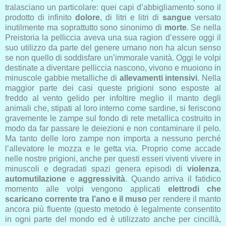
tralasciano un particolare: quei capi d’abbigliamento sono il
prodotto di infinito
dolore
, di litri e litri di
sangue
versato
inutilmente ma soprattutto sono sinonimo di
morte
. Se nella
Preistoria la pelliccia aveva una sua ragion d’essere oggi il
suo utilizzo da parte del genere umano non ha alcun senso
se non quello di soddisfare un’immorale vanità. Oggi le volpi
destinate a diventare pelliccia nascono, vivono e muoiono in
minuscole gabbie metalliche di
allevamenti intensivi
. Nella
maggior parte dei casi queste prigioni sono esposte al
freddo al vento gelido per infoltire meglio il manto degli
animali che, stipati al loro interno come sardine, si feriscono
gravemente le zampe sul fondo di rete metallica costruito in
modo da far passare le deiezioni e non contaminare il pelo.
Ma tanto delle loro zampe non importa a nessuno perché
l’allevatore le mozza e le getta via. Proprio come accade
nelle nostre prigioni, anche per questi esseri viventi vivere in
minuscoli e degradati spazi genera episodi di
violenza
,
automutilazione
e
aggressività
. Quando arriva il fatidico
momento alle volpi vengono applicati
elettrodi che
scaricano corrente tra l’ano e il muso
per rendere il manto
ancora più fluente (questo metodo è legalmente consentito
in ogni parte del mondo ed è utilizzato anche per cincillà,