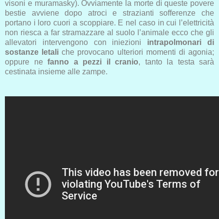
visoni e muramasky). Ovviamente la morte di queste povere
bestie avviene dopo atroci e strazianti sofferenze che
portano i loro cuori a scoppiare. E nel caso in cui l’elettricità
non riesca a far stramazzare al suolo l’animale ecco che gli
allevatori intervengono con iniezioni
intrapolmonari di
sostanze letali
che provocano ulteriori momenti di agonia;
oppure ne
fanno a pezzi il cranio
, tanto la testa sarà
cestinata insieme alle zampe.