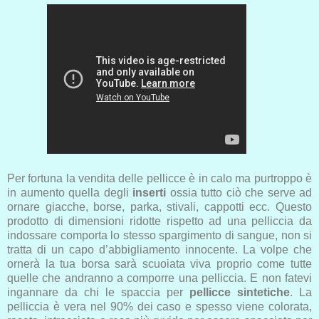
Per fortuna la vendita delle pellicce è in calo ma purtroppo è
in aumento quella degli
inserti
ossia tutto ciò che serve ad
ornare giacche, borse, parka, stivali, cappotti ecc. Questo
prodotto di dimensioni ridotte rispetto ad una pelliccia da
indossare comporta lo stesso spargimento di sangue, non si
tratta di un capo d’abbigliamento innocente. La volpe che
ornerà la tua borsa sarà scuoiata viva proprio come tutte
quelle che andranno a comporre una pelliccia. E non fatevi
ingannare da chi le spaccia per
pellicce sintetiche
. La
pelliccia è vera nel 90% dei caso e spesso viene colorata,