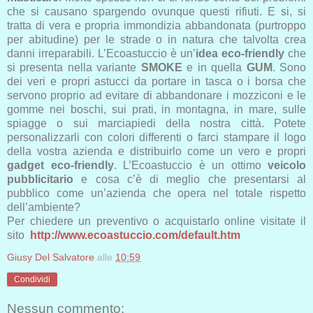
che si causano spargendo ovunque questi rifiuti. E si, si
tratta di vera e propria immondizia abbandonata (purtroppo
per abitudine) per le strade o in natura che talvolta crea
danni irreparabili. L’Ecoastuccio è un’
idea eco-friendly
che
si presenta nella variante
SMOKE
e in quella
GUM
. Sono
dei veri e propri astucci da portare in tasca o i borsa che
servono proprio ad evitare di abbandonare i mozziconi e le
gomme nei boschi, sui prati, in montagna, in mare, sulle
spiagge o sui marciapiedi della nostra città. Potete
personalizzarli con colori differenti o farci stampare il logo
della vostra azienda e distribuirlo come un vero e propri
gadget eco-friendly
. L’Ecoastuccio è un ottimo
veicolo
pubblicitario
e cosa c’è di meglio che presentarsi al
pubblico come un’azienda che opera nel totale rispetto
dell’ambiente?
Per chiedere un preventivo o acquistarlo online visitate il
sito
http://www.ecoastuccio.com/default.htm
Giusy Del Salvatore
alle
10:59
Condividi
Nessun commento: