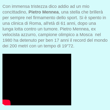
Con immensa tristezza dico addio ad un mio
concittadino,
Pietro Mennea
, una stella che brillerà
per sempre nel firmamento dello sport. Si è spento in
una clinica di Roma, all'età di 6
1
anni, dopo una
lunga lotta contro un tumore. Pietro Mennea, ex
velocista azzurro, campione olimpico a Mosca nel
1980 ha detenuto per ben 17 anni il record del mondo
dei 200 metri
co
n un tempo di 19
''
72.