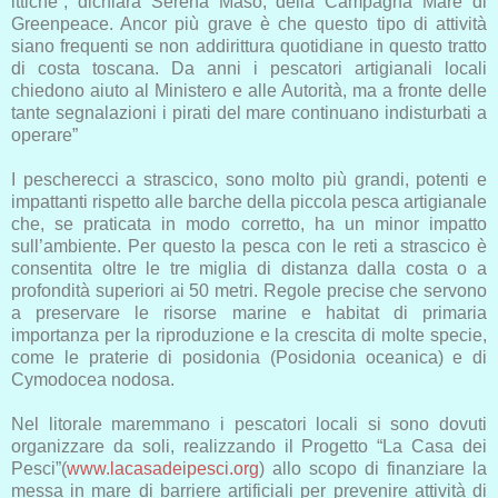
ittiche”, dichiara Serena Maso, della Campagna Mare di
Greenpeace. Ancor più grave è che questo tipo di attività
siano frequenti se non addirittura quotidiane in questo tratto
di costa toscana. Da anni i pescatori artigianali locali
chiedono aiuto al Ministero e alle Autorità, ma a fronte delle
tante segnalazioni i pirati del mare continuano indisturbati a
operare”
I pescherecci a strascico, sono molto più grandi, potenti e
impattanti rispetto alle barche della piccola pesca artigianale
che, se praticata in modo corretto, ha un minor impatto
sull’ambiente. Per questo la pesca con le reti a strascico è
consentita oltre le tre miglia di distanza dalla costa o a
profondità superiori ai 50 metri. Regole precise che servono
a preservare le risorse marine e habitat di primaria
importanza per la riproduzione e la crescita di molte specie,
come le praterie di posidonia (Posidonia oceanica) e di
Cymodocea nodosa.
Nel litorale maremmano i pescatori locali si sono dovuti
organizzare da soli, realizzando il Progetto “La Casa dei
Pesci”(
www.lacasadeipesci.org
) allo scopo di finanziare la
messa in mare di barriere artificiali per prevenire attività di