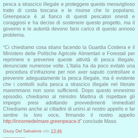
pesca a strascico illegale e proteggere questo meraviglioso
tratto di costa toscana e le risorse che lo popolano.
Greenpeace è al fianco di questi pescatori onesti e
coraggiosi e ha deciso di sostenere questo progetto, ma il
governo e le autorità devono farsi carico di questo annoso
problema.
“Ci chiediamo cosa stiano facendo la Guardia Costiera e il
Ministero delle Politiche Agricole Alimentari e Forestali per
reprimere e prevenire queste attività di pesca illegale,
denunciate numerose volte. L’Italia ha da poco evitato una
procedura d’infrazione per non aver saputo controllare e
prevenire adeguatamente la pesca illegale, ma è evidente
che i controlli sulla pesca a strascico illegale nel litorale
maremmano non sono sufficienti. Dopo questo ennesimo
episodio, chiediamo al ministro Martina di rispettare gli
impegni presi adottando provvedimenti immediati!
Chiediamo anche ai cittadini di unirsi al nostro appello e far
sentire la loro voce, firmando il nostro appello
http://innomedelmare.
greenpeace.it
” conclude Maso.
Giusy Del Salvatore
alle
13:46