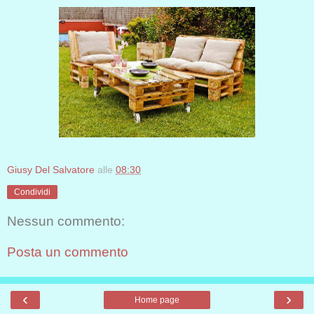
Giusy Del Salvatore
alle
08:30
Condividi
Nessun commento:
Posta un commento
‹
›
Home page