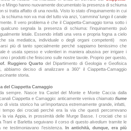
io e Mingo hanno nuovamente documentato la presenza di schiuma
on si tratta affatto di una novità. Visto lo stato d’inquinamento in cui
, la schiuma non va mai del tutto via anzi, ‘cammina’ lungo il canale
amente. Il vero problema è che il Ciappetta-Camaggio torna sotto i
do qualcuno segnala la presenza di schiuma: l’inquinamento può
gualmente letale. Essendo infatti una vera e propria fogna a cielo
 (che sia mediatica, individuale o degli organi competenti) non
arsi più di tanto specialmente perché sappiamo benissimo che
ale è usata spesso e volentieri in maniera abusiva per irrigare i
ono i prodotti che finiscono sulle nostre tavole. Proprio per questo,
of. Ruggiero Quarto
del Dipartimento di Geologia e Geofisica
ari, abbiamo deciso di analizzare a 360° il Ciappetta-Camaggio
ascinante storia.
ia del Ciappetta Camaggio
 da sempre. Nasce tra Castel del Monte e Monte Caccia dalla
 canali Ciappetta e Camaggio: anticamente veniva chiamato
fiume
o di vista storico ha un’importanza estremamente grande, infatti,
l tempo dei crociati perché era la via che questi percorrevano
a via Appia, in prossimità delle Murge Basse. I crociati che si
Trani e Barletta seguivano il corso di questo
alvedium
tramite le
à ne testimoniavano l’esistenza.
In antichità, dunque, era più