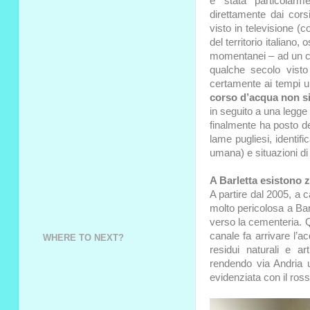
è stata particolarm
direttamente dai cor
visto in televisione (
del territorio italiano
momentanei – ad un ce
qualche secolo visto
certamente ai tempi 
corso d’acqua non si
in seguito a una legge 
finalmente ha posto dell
lame pugliesi, identif
umana) e situazioni di
A Barletta esistono 
A partire dal 2005, a 
molto pericolosa a Bar
verso la cementeria. Q
canale fa arrivare l’a
WHERE TO NEXT?
residui naturali e ar
rendendo via Andria u
evidenziata con il ros