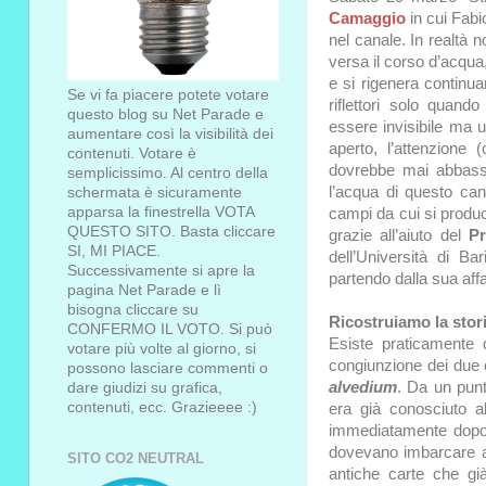
Camaggio
in cui Fab
nel canale. In realtà n
versa il corso d’acqua
e si rigenera continu
Se vi fa piacere potete votare
riflettori solo quan
questo blog su Net Parade e
essere invisibile ma u
aumentare così la visibilità dei
aperto, l’attenzione
contenuti. Votare è
dovrebbe mai abbass
semplicissimo. Al centro della
l’acqua di questo can
schermata è sicuramente
apparsa la finestrella VOTA
campi da cui si produc
QUESTO SITO. Basta cliccare
grazie all’aiuto del
Pr
SI, MI PIACE.
dell’Università di B
Successivamente si apre la
partendo dalla sua aff
pagina Net Parade e lì
bisogna cliccare su
Ricostruiamo la stor
CONFERMO IL VOTO. Si può
Esiste praticamente
votare più volte al giorno, si
congiunzione dei due
possono lasciare commenti o
alvedium
. Da un punt
dare giudizi su grafica,
contenuti, ecc. Grazieeee :)
era già conosciuto a
immediatamente dopo l
dovevano imbarcare a 
SITO CO2 NEUTRAL
antiche carte che gi