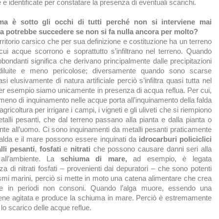
e identificate per constatare la presenza di eventuali scarichi.
ma è sotto gli occhi di tutti perché non si interviene mai
 potrebbe succedere se non si fa nulla ancora per molto?
ritorio carsico che per sua definizione e costituzione ha un terreno
cui acque scorrono e soprattutto s’infiltrano nel terreno. Quando
ondanti significa che derivano principalmente dalle precipitazioni
diluite e meno pericolose; diversamente quando sono scarse
i elusivamente di natura artificiale perciò s’infiltra quasi tutta nel
per esempio siamo unicamente in presenza di acqua reflua. Per cui,
nomeno di inquinamento nelle acque porta all’inquinamento della falda
agricoltura per irrigare i campi, i vigneti e gli uliveti che si riempiono
etalli pesanti, che dal terreno passano alla pianta e dalla pianta o
ente all’uomo. Ci sono inquinamenti da metalli pesanti praticamente
a falda e il mare possono essere inquinati da
idrocarburi policiclici
lli pesanti
,
fosfati
e
nitrati
che possono causare danni seri alla
 all’ambiente. La
schiuma di mare,
ad esempio, è legata
a di nitrati fosfati – provenienti dai depuratori – che sono potenti
nismi marini, perciò si mette in moto una catena alimentare che crea
ghe in periodi non consoni. Quando l’alga muore, essendo una
ene agitata e produce la schiuma in mare. Perciò è estremamente
lo scarico delle acque reflue.