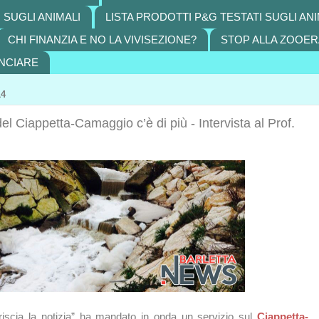
 SUGLI ANIMALI
LISTA PRODOTTI P&G TESTATI SUGLI ANI
CHI FINANZIA E NO LA VIVISEZIONE?
STOP ALLA ZOOER
NCIARE
14
el Ciappetta-Camaggio c’è di più - Intervista al Prof.
iscia la notizia” ha mandato in onda un servizio sul
Ciappetta-