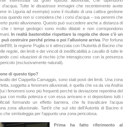
ente interessata da gravi episodi alluvionali, che dipendono
si d’acqua. Tutte le disastrose immagini che recentemente avete
come in Liguria ad esempio) sono il risultato di una cattiva gestione
, ossia quando non si considera che i corsi d’acqua – sia perenni che
rto punto alluvionano. Questo può succedere anche a distanza di
 che i tempi geologici sono molto dilatati e non corrispondono
umani.
In realtà basterebbe rispettare la regola che dove c’è un
 può costruire perché prima o poi l’alluvione arriva
. Per fortuna
dell’89, la regione Puglia si è attrezzata con l’Autorità di Bacino che
e regole, dei limiti e dei vincoli di inedificabilità a cavallo di tutte le
icando così situazioni di rischio (che interagiscono con la presenza
 pericolo (esclusivamente naturali).
zone di questo tipo?
cavallo del Ciappetta Camaggio, sono stati posti dei limiti. Una zona
letta, soggetta a fenomeni alluvionali, è quella che va da via Andria
ui i fenomeni sono più frequenti perché la deviazione repentina del
cqua con molta potenza e con essa arrivano e si depositano tutti i
tificiali formando un effetto barriera, che fa travalicare l’acqua
na zona alluvionale. Tant’è che sul sito dell’Autorità di Bacino è
so che simboleggia per l’appunto una zona pericolosa.
Prima ha fatto riferimento al