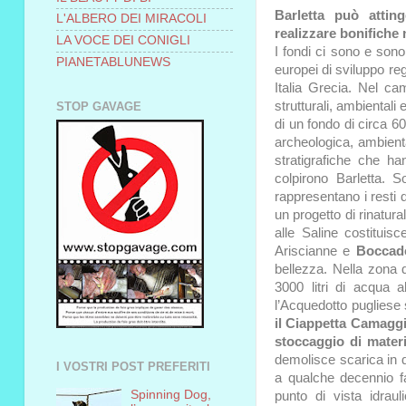
Barletta può attin
L'ALBERO DEI MIRACOLI
realizzare bonifiche
LA VOCE DEI CONIGLI
I fondi ci sono e sono 
PIANETABLUNEWS
europei di sviluppo regi
Italia Grecia. Nel c
strutturali, ambientali e
STOP GAVAGE
di un fondo di circa 6
archeologica, ambienta
stratigrafiche che h
colpirono Barletta. S
rappresentano i resti 
un progetto di rinatura
alle Saline costituis
Ariscianne e
Boccad
bellezza. Nella zona 
3000 litri di acqua 
l’Acquedotto pugliese
il Ciappetta Camaggio
stoccaggio di materia
demolisce scarica in q
I VOSTRI POST PREFERITI
a qualche decennio fa
Spinning Dog,
punto di vista idraul