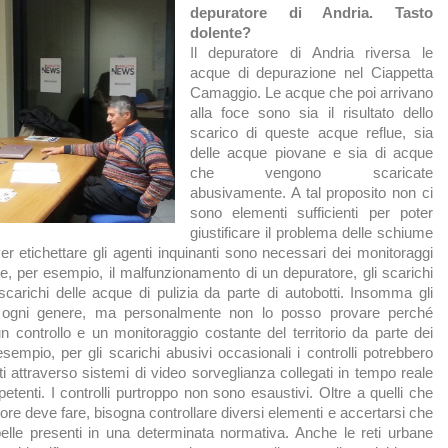
depuratore di Andria. Tasto
dolente?
Il depuratore di Andria riversa le
acque di depurazione nel Ciappetta
Camaggio. Le acque che poi arrivano
alla foce sono sia il risultato dello
scarico di queste acque reflue, sia
delle acque piovane e sia di acque
che vengono scaricate
abusivamente. A tal proposito non ci
sono elementi sufficienti per poter
giustificare il problema delle schiume
er etichettare gli agenti inquinanti sono necessari dei monitoraggi
, per esempio, il malfunzionamento di un depuratore, gli scarichi
 scarichi delle acque di pulizia da parte di autobotti. Insomma gli
i ogni genere, ma personalmente non lo posso provare perché
 controllo e un monitoraggio costante del territorio da parte dei
esempio, per gli scarichi abusivi occasionali i controlli potrebbero
i attraverso sistemi di video sorveglianza collegati in tempo reale
etenti. I controlli purtroppo non sono esaustivi. Oltre a quelli che
ore deve fare, bisogna controllare diversi elementi e accertarsi che
abelle presenti in una determinata normativa. Anche le reti urbane