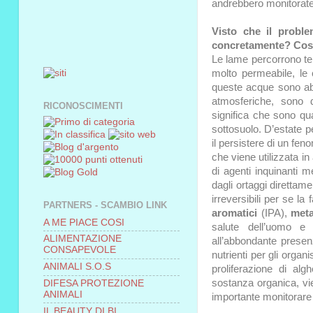
andrebbero monitorate 
Visto che il proble
concretamente? Cosa
Le lame percorrono ter
molto permeabile, le 
queste acque sono abb
atmosferiche, sono 
RICONOSCIMENTI
significa che sono quas
sottosuolo. D’estate 
il persistere di un fe
che viene utilizzata in 
di agenti inquinanti m
dagli ortaggi direttam
irreversibili per se l
PARTNERS - SCAMBIO LINK
aromatici
(IPA),
meta
A ME PIACE COSI
salute dell’uomo e
ALIMENTAZIONE
all’abbondante presenz
CONSAPEVOLE
nutrienti per gli orga
ANIMALI S.O.S
proliferazione di al
sostanza organica, vi
DIFESA PROTEZIONE
ANIMALI
importante monitorare 
IL BEAUTY DI BI