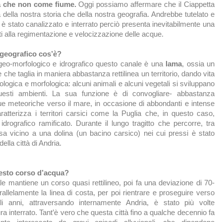
a che non come fiume.
Oggi possiamo affermare che il Ciappetta
della nostra storia che della nostra geografia. Andrebbe tutelato e
è stato canalizzato e interrato perciò presenta inevitabilmente una
ti alla regimentazione e velocizzazione delle acque.
 geografico cos’è?
geo-morfologico e idrografico questo canale è una
lama
, ossia un
che taglia in maniera abbastanza rettilinea un territorio, dando vita
ologica e morfologica: alcuni animali e alcuni vegetali si sviluppano
uesti ambienti. La sua funzione è di convogliare- abbastanza
ue meteoriche verso il mare, in occasione di abbondanti e intense
ratterizza i territori carsici come la Puglia che, in questo caso,
drografico ramificato. Durante il lungo tragitto che percorre, tra
sa vicino a una dolina (un bacino carsico) nei cui pressi è stato
della città di Andria.
esto corso d’acqua?
ale mantiene un corso quasi rettilineo, poi fa una deviazione di 70-
allelamente la linea di costa, per poi rientrare e proseguire verso
i anni, attraversando internamente Andria, è stato più volte
ra interrato. Tant’è vero che questa città fino a qualche decennio fa