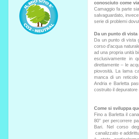
conosciuto come vi
Camaggio fa parte sia 
salvaguardato, invece 
serie di problemi dovu
Da un punto di vista
Da un punto di vista 
corso d’acqua naturale 
ad una propria unità bi
esclusivamente in q
direttamente – le acq
piovosità. La lama ca
manca di un reticolo i
Andria e Barletta pas
costruito il depuratore 
Come si sviluppa qu
Fino a Barletta il can
80° per percorrere par
Bari. Nel corso degl
canalizzato e addirittu