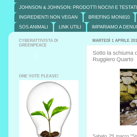
JOHNSON & JOHNSON: PRODOTTI NOCIVI E TESTATI
INGREDIENTI NON VEGAN
BRIEFING MON810
SOS ANIMALI
LINK UTILI
IMPARIAMO A DENU
CYBERATTIVISTA DI
MARTEDÌ 1 APRILE 20
GREENPEACE
Sotto la schiuma d
Ruggiero Quarto
ONE VOTE PLEASE!
Sabato 29 marzo “Str